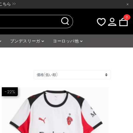
ちら >>
×
0
ブンデスリーガ
ヨーロッパ他
-22%