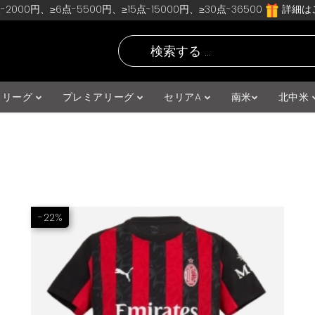
-2000円、≥6点-5500円、≥15点-15000円、≥30点-36500
詳細はこ
スリーグ
プレミアリーグ
セリアA
南米
北中米
-22%