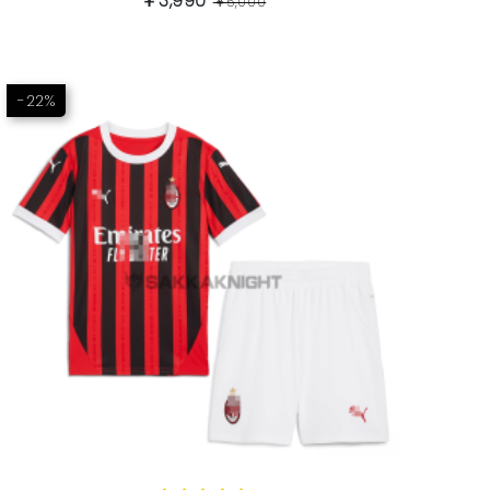
￥3,990
￥5,000
-22%