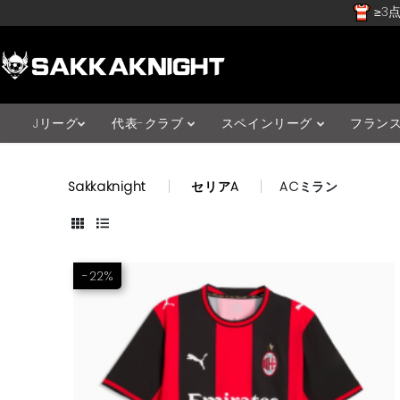
≥3点
Jリーグ
代表-クラブ
スペインリーグ
フラン
Sakkaknight
セリアA
ACミラン
-22%