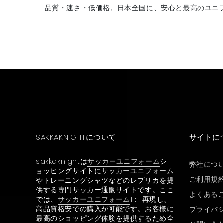
品質・速さ・低価格。日本全国に、安心と最高のユニ
SAKKAKNIGHTについて
サイトに
sakkaknightは
サッカーユニフォーム
シ
弊社につ
ョッピングサイトに
サッカーユニフォーム
ご利用規
やトレーニングシャツなどのレプリカを提
供する専門サッカー通販サイトです。ここ
よくある
では、
サッカーユニフォーム
1：1再現し、
高品質格安での購入が可能です。お客様に
プライバ
最高のショッピング体験を提供するため全