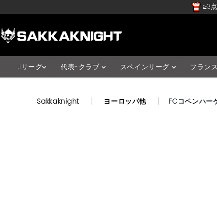
≥3点
Jリーグ
代表-クラブ
スペインリーグ
フラン
Sakkaknight
ヨーロッパ他
FCコペンハー