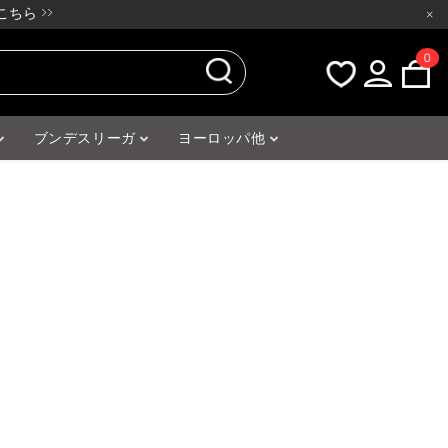
ちら >>
×
0
ブンデスリーガ
ヨーロッパ他