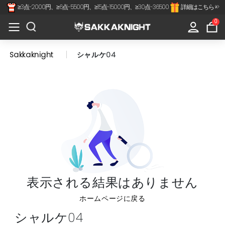
≥3点-2000円、≥6点-5500円、≥15点-15000円、≥30点-36500
詳細はこちら >>
×
All
0
Categories
Sakkaknight
シャルケ04
Jリーグ
代表-クラブ
スペインリーグ
フランスリーグ
プレミアリーグ
表示される結果はありません
セリアA
ホームページに戻る
南北アメリカ
シャルケ04