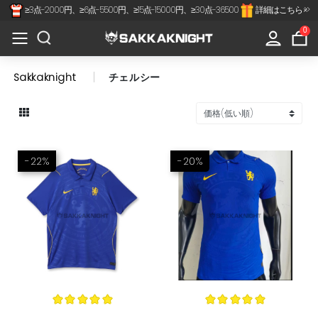
≥3点-2000円、≥6点-5500円、≥15点-15000円、≥30点-36500
詳細はこちら >>
×
All
0
Categories
Sakkaknight
チェルシー
Jリーグ
代表-クラブ
スペインリーグ
-22%
-20%
フランスリーグ
プレミアリーグ
セリアA
南北アメリカ