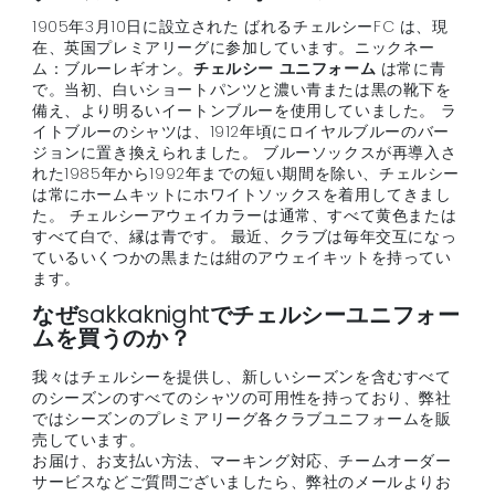
1905年3月10日に設立された ばれるチェルシーFC は、現
在、英国プレミアリーグに参加しています。ニックネー
ム：ブルーレギオン。
チェルシー ユニフォーム
は常に青
で。当初、白いショートパンツと濃い青または黒の靴下を
備え、より明るいイートンブルーを使用していました。 ラ
イトブルーのシャツは、1912年頃にロイヤルブルーのバー
ジョンに置き換えられました。 ブルーソックスが再導入さ
れた1985年から1992年までの短い期間を除い、チェルシー
は常にホームキットにホワイトソックスを着用してきまし
た。 チェルシーアウェイカラーは通常、すべて黄色または
すべて白で、縁は青です。 最近、クラブは毎年交互になっ
ているいくつかの黒または紺のアウェイキットを持ってい
ます。
なぜsakkaknightでチェルシーユニフォー
ムを買うのか？
我々はチェルシーを提供し、新しいシーズンを含むすべて
のシーズンのすべてのシャツの可用性を持っており、弊社
ではシーズンのプレミアリーグ各クラブユニフォームを販
売しています。
お届け、お支払い方法、マーキング対応、チームオーダー
サービスなどご質問ございましたら、弊社のメールよりお