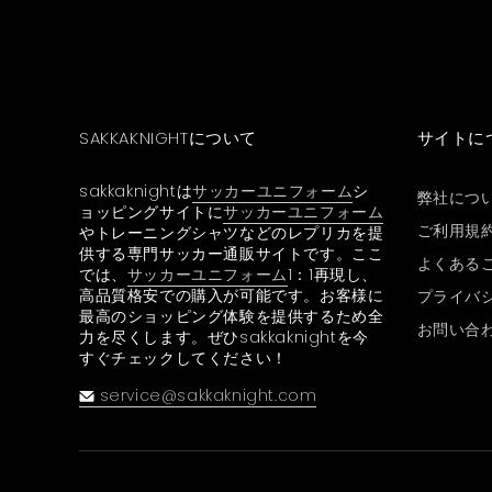
SAKKAKNIGHTについて
サイトに
sakkaknightは
サッカーユニフォーム
シ
弊社につ
ョッピングサイトに
サッカーユニフォーム
ご利用規
やトレーニングシャツなどのレプリカを提
供する専門サッカー通販サイトです。ここ
よくある
では、
サッカーユニフォーム
1：1再現し、
高品質格安での購入が可能です。お客様に
プライバ
最高のショッピング体験を提供するため全
お問い合
力を尽くします。ぜひsakkaknightを今
すぐチェックしてください！
service@sakkaknight.com