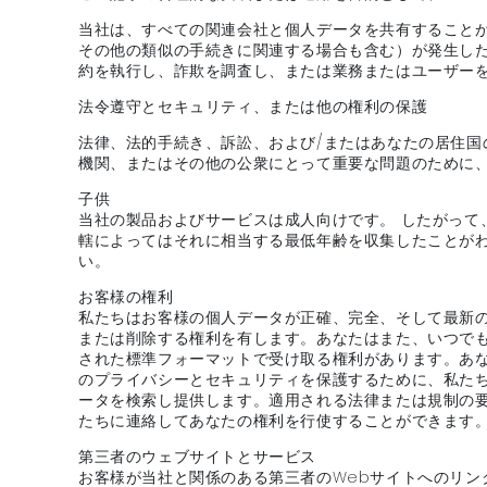
当社は、すべての関連会社と個人データを共有すること
その他の類似の手続きに関連する場合も含む）が発生し
約を執行し、詐欺を調査し、または業務またはユーザー
法令遵守とセキュリティ、または他の権利の保護
法律、法的手続き、訴訟、および/またはあなたの居住国
機関、またはその他の公衆にとって重要な問題のために
子供
当社の製品およびサービスは成人向けです。 したがって
轄によってはそれに相当する最低年齢を収集したことがわ
い。
お客様の権利
私たちはお客様の個人データが正確、完全、そして最新
または削除する権利を有します。あなたはまた、いつで
された標準フォーマットで受け取る権利があります。あ
のプライバシーとセキュリティを保護するために、私た
ータを検索し提供します。適用される法律または規制の
たちに連絡してあなたの権利を行使することができます。
第三者のウェブサイトとサービス
お客様が当社と関係のある第三者のWebサイトへのリ