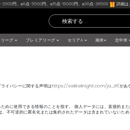
-2000円、≥6点-5500円、≥15点-15000円、≥30点-36500
詳細はこ
スリーグ
プレミアリーグ
セリアA
南米
北中米
ーに関する声明はhttps://sakkaknight.com/ja_J
るために使用できる情報のことを指す。 個人データには、直接的ま
には、不可逆的に匿名化または集約されたデータは含まれていないた