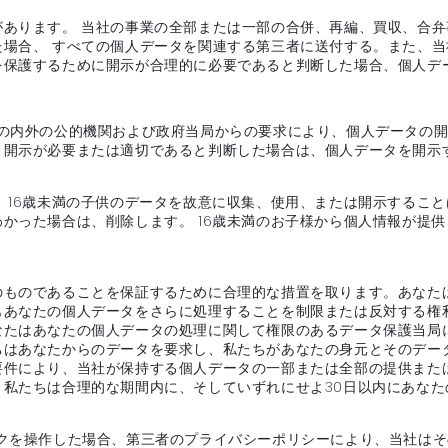
があります。 当社の事業の全部または一部の合併、再編、買収、合
た場合、 すべての個人データを関連する第三者に送付する。また、
を保護するために開示が合理的に必要であると判断した場合、個人デ
の内外の公的機関および政府当局からの要求により、個人データの開
、開示が必要または適切であると判断した場合は、個人データを開示
、16歳未満の子供のデータを故意に収集、使用、または開示すること
かった場合は、削除します。 16歳未満のお子様から個人情報が提
のものであることを保証するために合理的な措置を取ります。あなた
もあなたの個人データをさらに処理することを制限または反対する権
なたはあなたの個人データの処理に関して権限のあるデータ保護当局
ちはあなたからのデータを要求し、私たちがあなたの身元とそのデー
要件により、当社が保持する個人データの一部または全部の提供また
私たちは合理的な期間内に、そしていずれにせよ30日以内にあなた
ンクを操作した場合、第三者のプライバシーポリシーにより、当社は