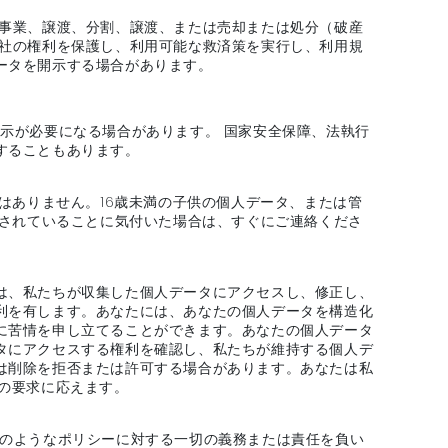
弁事業、譲渡、分割、譲渡、または売却または処分（破産
当社の権利を保護し、利用可能な救済策を実行し、利用規
ータを開示する場合があります。
示が必要になる場合があります。 国家安全保障、法執行
することもあります。
はありません。16歳未満の子供の個人データ、または管
供されていることに気付いた場合は、すぐにご連絡くださ
は、私たちが収集した個人データにアクセスし、修正し、
利を有します。あなたには、あなたの個人データを構造化
に苦情を申し立てることができます。あなたの個人データ
タにアクセスする権利を確認し、私たちが維持する個人デ
は削除を拒否または許可する場合があります。あなたは私
の要求に応えます。
そのようなポリシーに対する一切の義務または責任を負い