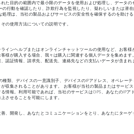
られた目的の範囲内で最小限のデータを使用および処理し、データの
ザーの行動を確認したり、詐欺行為を監視したり、疑わしいまたは潜
うな処理は、当社の製品およびサービスの安全性を確保するのを助け
とその使用方法についての説明です。
ンラインヘルプまたはオンラインチャットツールの使用など、お客様
お客様が購入する場合、我々は購入に関連する個人データを集めます
報、認証情報、請求先、配送先、連絡先などの支払いデータが含まれ
の種類、デバイスの一意識別子、デバイスのIPアドレス、オペレー
タが収集されることがあります。 お客様が当社の製品またはサービ
る情報。利用可能であれば、当社のサービスはGPS、あなたのIP
向上させることを可能にします。
改善、開発し、あなたとコミュニケーションをとり、あなたにターゲ