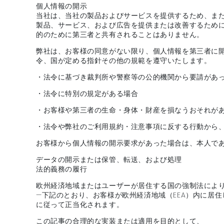
個人情報の開示
当社は、当社の製品およびサービスを提供するため、ま
製品、サービス、および広告を提供または改善するため
的のために第三者と共有されることはありません。
弊社は、お客様の同意がない限り、個人情報を第三者に
令、国が定める指針その他の規範を遵守いたします。
・法令に基づき裁判所や警察等の公的機関から要請があ
・法令に特別の規定がある場合
・お客様や第三者の生命・身体・財産を損なうおそれが
・法令や弊社のご利用規約・注意事項に反する行動から
お客様から個人情報の開示要求があった場合は、本人で
データの開示または保管、転送、および処理
法的義務の履行
欧州経済地域またはユーザーが居住する国の強制法により
—下記のとおり、お客様が欧州経済地域（EEA）内に居住
に従って正当化されます。
この記事の合理的な実装または適用を目的として、