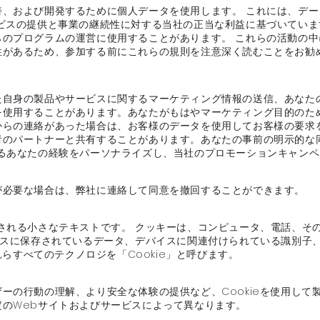
善、および開発するために個人データを使用します。 これには、デ
ビスの提供と事業の継続性に対する当社の正当な利益に基づいていま
らのプログラムの運営に使用することがあります。 これらの活動の
性があるため、参加する前にこれらの規則を注意深く読むことをお勧
た自身の製品やサービスに関するマーケティング情報の送信、あなた
を使用することがあります。あなたがもはやマーケティング目的のた
からの連絡があった場合は、お客様のデータを使用してお客様の要求
者のパートナーと共有することがあります。あなたの事前の明示的な
するあなたの経験をパーソナライズし、当社のプロモーションキャン
が必要な場合は、弊社に連絡して同意を撤回することができます。
される小さなテキストです。 クッキーは、コンピュータ、電話、そ
イスに保存されているデータ、デバイスに関連付けられている識別子
れらすべてのテクノロジを「Cookie」と呼びます。
ーの行動の理解、より安全な体験の提供など、Cookieを使用して
のWebサイトおよびサービスによって異なります。