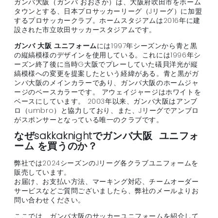
ガンバ大阪（ガンバ おおさか）は、大阪府吹田市をホーム
タウンとする、日本プロサッカーリーグ（Jリーグ）に加盟
するプロサッカークラブ。ホームスタジアムは2016年に建
設された市立吹田サッカースタジアムです。
ガンバ 大阪 ユニフォーム
には1997年シーズンから青と黒
の縦縞模様のデザインを使用している。これには1996年シ
ーズン終了後に当時G大阪でプレーしていた礒貝洋光が縦
縞模様への変更を提案したという経緯がある。青と黒がガ
ンバ大阪のメインカラーであり、ガンバ大阪のホームジャ
ージのベースカラーです。 アウェイジャージはホワイトを
ベースにしています。 2003年以来、ガンバ大阪はアンブ
ロ（umbro）と協力しており、また、Jリーグでアンブロ
がスポンサーとなっている唯一のクラブです。
なぜsakkaknightでガンバ大阪 ユニフォ
ーム を買うのか？
弊社では2024シーズンのJリーグ各クラブユニフォームを
販売しています。
お届け、お支払い方法、マーキング対応、チームオーダー
サービスなどご質問ございましたら、弊社のメールよりお
問い合わせください。
ここでは、ガンバ大阪のサッカーユニフォームを紹介して