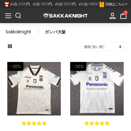
≥3点-2000円、≥6点-5500円、≥15点-15000円、≥30点-36500
詳細はこちら >>
×
All
0
Categories
Sakkaknight
ガンバ大阪
Jリーグ
代表-クラブ
スペインリーグ
-20%
-20%
フランスリーグ
プレミアリーグ
セリアA
南北アメリカ