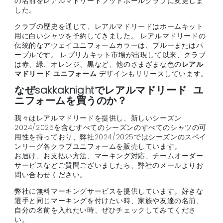
の名前をレアルマドリードフットボールクラブに変更しま
した。
クラブの歴史を通じて、レアルマドリードはホームキット
用に白いシャツを予約してきました。 レアルマドリードの
伝統的なアウェイユニフォームカラーは、ブルーまたはパ
ープルです。 レプリカキット市場が出現して以来、クラブ
は赤、緑、オレンジ、黒など、他のさまざまな色の
レアル
マドリード ユニフォーム
デザインもリリースしています。
なぜsakkaknightでレアルマドリード ユ
ニフォームを買うのか？
我々はレアルマドリードを提供し、新しいシーズン
2024/2025を含むすべてのシーズンのすべてのシャツの可
用性を持っており、弊社2024/2025ではシーズンのスペイ
ンリーグ各クラブユニフォームを販売しています。
お届け、お支払い方法、マーキング対応、チームオーダー
サービスなどご質問ございましたら、弊社のメールよりお
問い合わせください。
弊社に無料マーキングサービスを提供しています。好きな
選手と同じマーキングを付けたい時、家族や友達の名前、
自分の名前を入れたい時、ぜひチェックしてみてくださ
い。