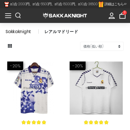
≥3点-2000円、≥6点-5500円、≥15点-15000円、≥30点-36500
詳細はこちら >>
×
All
0
Categories
Sakkaknight
レアルマドリード
Jリーグ
代表-クラブ
スペインリーグ
-20%
-20%
フランスリーグ
プレミアリーグ
セリアA
南北アメリカ