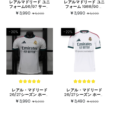
ブンデスリーガ
レアルマドリード ユニ
レアルマドリード ユニ
フォーム96/97 サード
フォーム 1988/90 ホ
レトロなスタイル 半袖
ーム ヴィンテージバー
￥3,990
￥3,990
ヨーロッパ他
￥5,000
￥5,000
ジョン 半袖
-20%
-22%
レアル・マドリード
レアル・マドリード
26/27シーズン ホーム
26/27シーズン ホーム
選手仕様 半袖ユニフォ
半袖ユニフォーム（HP
￥3,990
￥3,490
￥5,000
￥4,500
ーム（HPロゴ入り）
ロゴ入り）