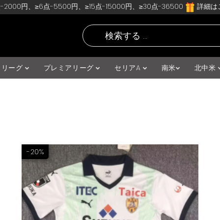
-2000円、≥6点-5500円、≥15点-15000円、≥30点-36500
詳細はこ
スリーグ
プレミアリーグ
セリアA
南米
北中米
-20%