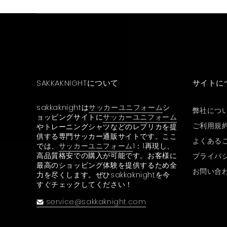
SAKKAKNIGHTについて
サイトに
sakkaknightは
サッカーユニフォーム
シ
弊社につ
ョッピングサイトに
サッカーユニフォーム
ご利用規
やトレーニングシャツなどのレプリカを提
供する専門サッカー通販サイトです。ここ
よくある
では、
サッカーユニフォーム
1：1再現し、
高品質格安での購入が可能です。お客様に
プライバ
最高のショッピング体験を提供するため全
お問い合
力を尽くします。ぜひsakkaknightを今
すぐチェックしてください！
service@sakkaknight.com