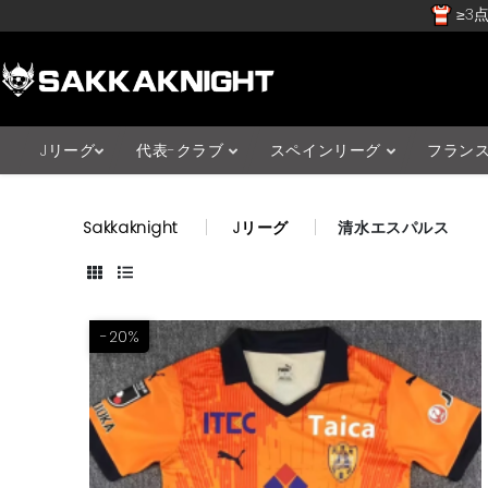
≥3点
Jリーグ
代表-クラブ
スペインリーグ
フラン
Sakkaknight
Jリーグ
清水エスパルス
-20%