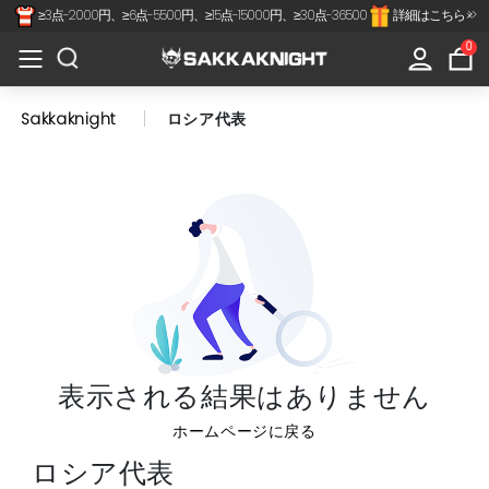
≥3点-2000円、≥6点-5500円、≥15点-15000円、≥30点-36500
詳細はこちら >>
×
All
0
Categories
Sakkaknight
ロシア代表
Jリーグ
代表-クラブ
スペインリーグ
フランスリーグ
プレミアリーグ
表示される結果はありません
セリアA
ホームページに戻る
南北アメリカ
ロシア代表