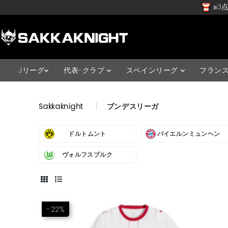
≥3点
Jリーグ
代表-クラブ
スペインリーグ
フラン
Sakkaknight
ブンデスリーガ
ドルトムント
バイエルンミュンヘン
ヴォルフスブルク
-22%