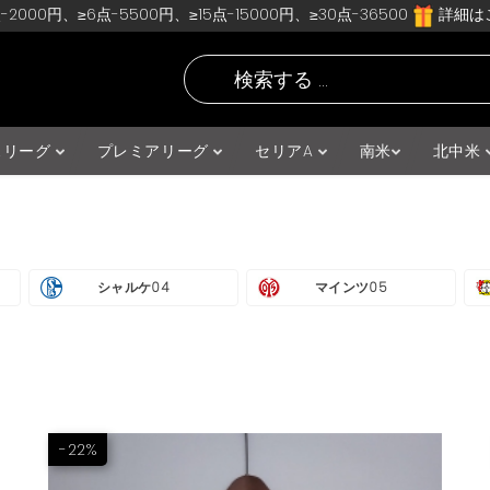
-2000円、≥6点-5500円、≥15点-15000円、≥30点-36500
詳細はこ
スリーグ
プレミアリーグ
セリアA
南米
北中米
シャルケ04
マインツ05
-22%