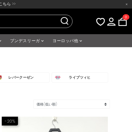
ちら >>
×
0
ブンデスリーガ
ヨーロッパ他
レバークーゼン
ライプツィヒ
-20%