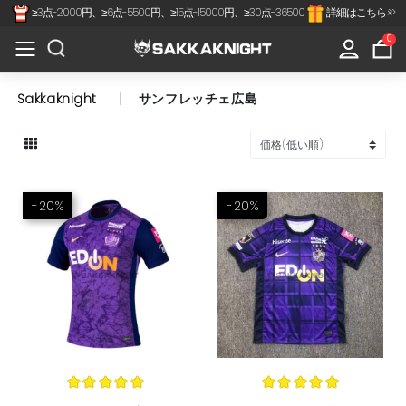
≥3点-2000円、≥6点-5500円、≥15点-15000円、≥30点-36500
詳細はこちら >>
×
All
0
Categories
Sakkaknight
サンフレッチェ広島
Jリーグ
代表-クラブ
スペインリーグ
-20%
-20%
フランスリーグ
プレミアリーグ
セリアA
南北アメリカ