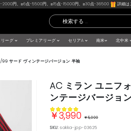
-2000円、≥6点-5500円、≥15点-15000円、≥30点-36500
詳細はこ
スリーグ
プレミアリーグ
セリアA
南米
北中米
8/99 サード ヴィンテージバージョン 半袖
AC ミラン ユニフォ
ンテージバージョン
￥3,990
￥5,000
SKU:
sakka-jpp-03625