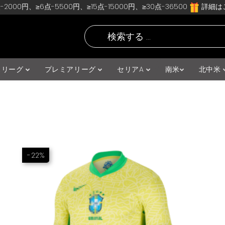
-2000円、≥6点-5500円、≥15点-15000円、≥30点-36500
詳細はこ
スリーグ
プレミアリーグ
セリアA
南米
北中米
-22%