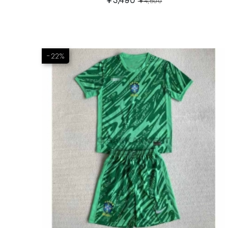
￥3,490
￥4,500
-22%