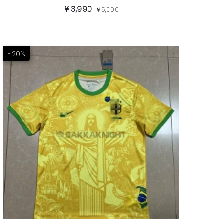
￥3,990
￥5,000
-20%