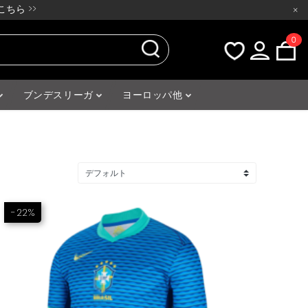
ちら >>
×
0
ブンデスリーガ
ヨーロッパ他
-22%