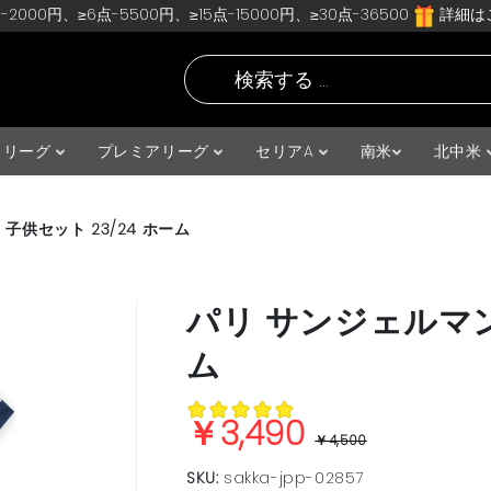
-2000円、≥6点-5500円、≥15点-15000円、≥30点-36500
詳細はこ
スリーグ
プレミアリーグ
セリアA
南米
北中米
子供セット 23/24 ホーム
パリ サンジェルマン 
ム
￥3,490
￥4,500
SKU:
sakka-jpp-02857