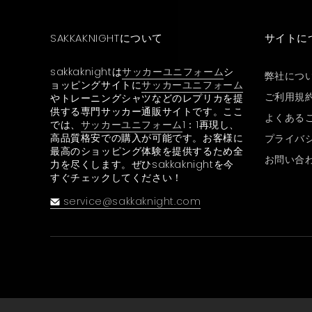
SAKKAKNIGHTについて
サイトに
sakkaknightは
サッカーユニフォーム
シ
弊社につ
ョッピングサイトに
サッカーユニフォーム
ご利用規
やトレーニングシャツなどのレプリカを提
供する専門サッカー通販サイトです。ここ
よくある
では、
サッカーユニフォーム
1：1再現し、
高品質格安での購入が可能です。お客様に
プライバ
最高のショッピング体験を提供するため全
お問い合
力を尽くします。ぜひsakkaknightを今
すぐチェックしてください！
service@sakkaknight.com