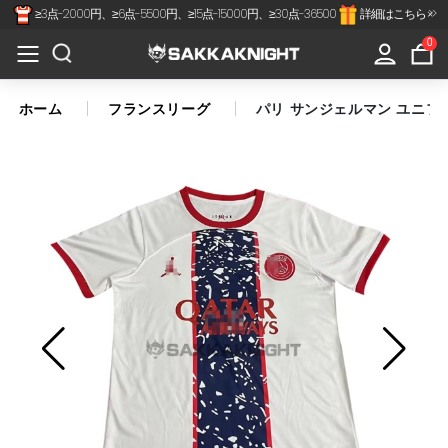
≥3点-2000円、≥6点-5500円、≥15点-15000円、≥30点-36500
詳細はこちら >>
×
All
0
Categories
ホーム
フランスリーグ
パリ サンジェルマン ユニフォ
Jリーグ
代表-クラブ
スペインリーグ
フランスリーグ
プレミアリーグ
セリアA
南北アメリカ