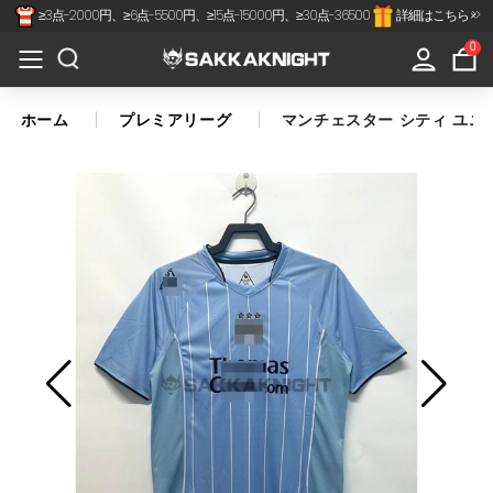
≥3点-2000円、≥6点-5500円、≥15点-15000円、≥30点-36500
詳細はこちら >>
×
All
0
Categories
ホーム
プレミアリーグ
マンチェスター シティ ユニフ
Jリーグ
代表-クラブ
スペインリーグ
フランスリーグ
プレミアリーグ
セリアA
南北アメリカ