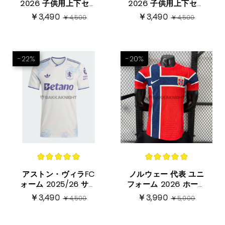
2026 子供用上下セッ
2026 子供用上下セッ
ト アウェイ
ト ホーム
￥3,490
￥3,490
￥4,500
￥4,500
-22%
-20%
アストン・ヴィラFC
ノルウェー 代表 ユニ
ォーム 2025/26 サー
フォーム 2026 ホーム
ド 半袖
プレイヤーバージョン
￥3,490
￥3,990
￥4,500
￥5,000
半袖