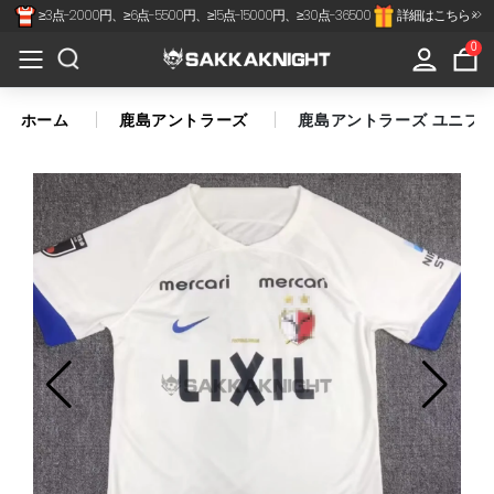
≥3点-2000円、≥6点-5500円、≥15点-15000円、≥30点-36500
詳細はこちら >>
×
All
0
Categories
ホーム
鹿島アントラーズ
鹿島アントラーズ ユニフォー
Jリーグ
代表-クラブ
スペインリーグ
フランスリーグ
プレミアリーグ
セリアA
南北アメリカ