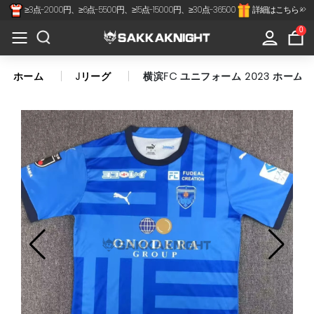
≥3点-2000円、≥6点-5500円、≥15点-15000円、≥30点-36500
詳細はこちら >>
×
All
0
Categories
ホーム
Jリーグ
横滨FC ユニフォーム 2023 ホーム 
Jリーグ
代表-クラブ
スペインリーグ
フランスリーグ
プレミアリーグ
セリアA
南北アメリカ