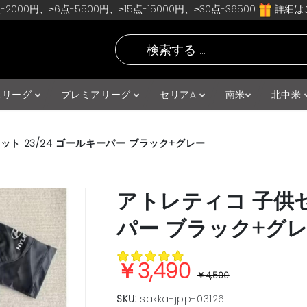
-2000円、≥6点-5500円、≥15点-15000円、≥30点-36500
詳細はこ
スリーグ
プレミアリーグ
セリアA
南米
北中米
ット 23/24 ゴールキーパー ブラック+グレー
アトレティコ 子供セ
パー ブラック+グ
￥3,490
￥4,500
SKU:
sakka-jpp-03126