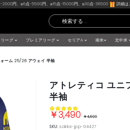
-2000円、≥6点-5500円、≥15点-15000円、≥30点-36500
詳細はこ
スリーグ
プレミアリーグ
セリアA
南米
北中米
ーム 25/26 アウェイ 半袖
アトレティコ ユニフ
半袖
￥3,490
￥4,500
SKU:
sakka-jpp-04427