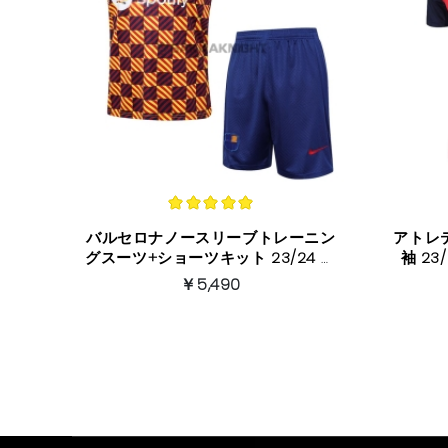
バルセロナノースリーブトレーニン
アトレ
グスーツ+ショーツキット 23/24 き
いろい
￥5,490